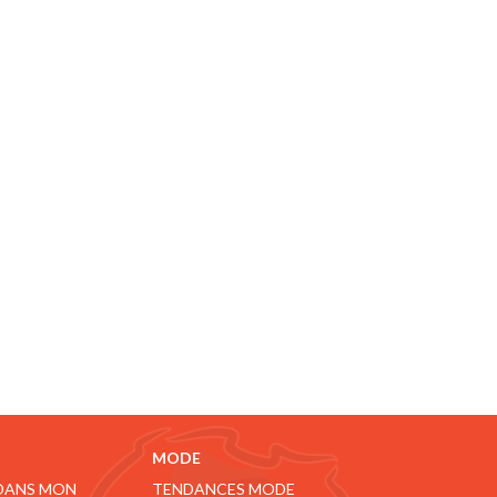
MODE
 DANS MON
TENDANCES MODE