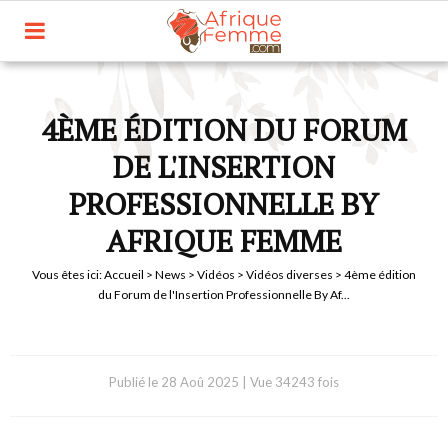
4ÈME ÉDITION DU FORUM
DE L'INSERTION
PROFESSIONNELLE BY
AFRIQUE FEMME
Vous êtes ici:
Accueil
>
News
>
Vidéos
>
Vidéos diverses
> 4ème édition
du Forum de l'Insertion Professionnelle By Af...
Publié le
28 Aoû 2025
|
Vue 34243 fois