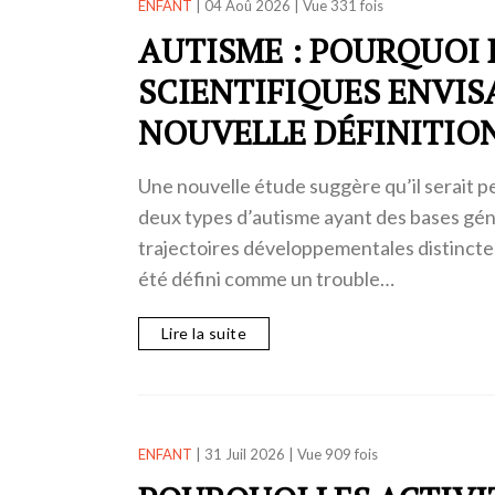
ENFANT
|
04 Aoû 2026
|
Vue 331 fois
AUTISME : POURQUOI 
SCIENTIFIQUES ENVI
NOUVELLE DÉFINITIO
Une nouvelle étude suggère qu’il serait p
deux types d’autisme ayant des bases gén
trajectoires développementales distinctes
été défini comme un trouble…
Lire la suite
ENFANT
|
31 Juil 2026
|
Vue 909 fois