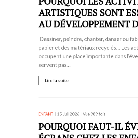
POURQUOI LES ACTIVI
ARTISTIQUES SONT ES
AU DÉVELOPPEMENT D
Dessiner, peindre, chanter, danser ou fab
papier et des matériaux recyclés… Les acti
occupent une place importante dans l'évei
servent pas…
Lire la suite
ENFANT
|
15 Juil 2026
|
Vue 989 fois
POURQUOI FAUT-IL ÉV
ÉCRANS CHEZ LES ENF