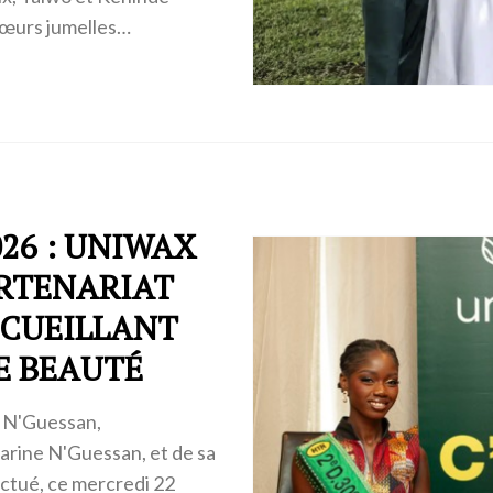
 sœurs jumelles…
026 : UNIWAX
ARTENARIAT
CCUEILLANT
E BEAUTÉ
c N'Guessan,
rine N'Guessan, et de sa
ctué, ce mercredi 22