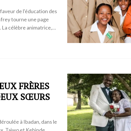
faveur de l'éducation des
infrey tourne une page
. La célèbre animatrice,…
DEUX FRÈRES
DEUX SŒURS
éroulée à Ibadan, dans le
x, Taiwo et Kehinde