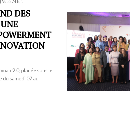
|
Vue 274 fois
END DES
 UNE
MPOWERMENT
INNOVATION
man 2.0, placée sous le
ue du samedi 07 au