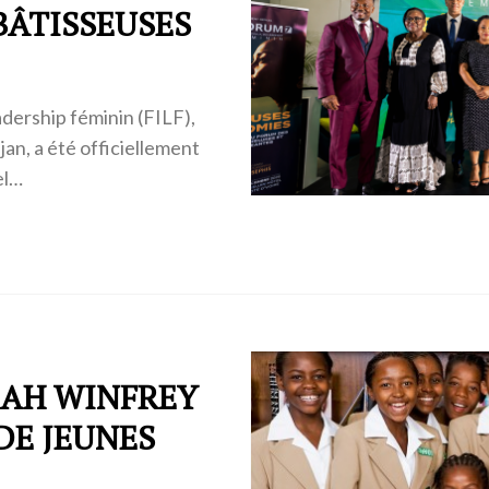
BÂTISSEUSES
adership féminin (FILF),
an, a été officiellement
el…
RAH WINFREY
DE JEUNES