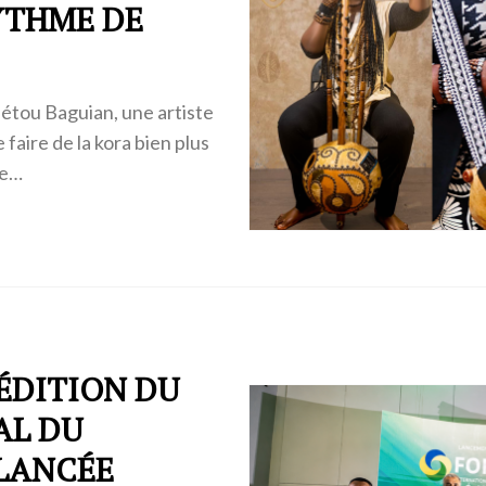
YTHME DE
étou Baguian, une artiste
 faire de la kora bien plus
le…
 ÉDITION DU
AL DU
 LANCÉE