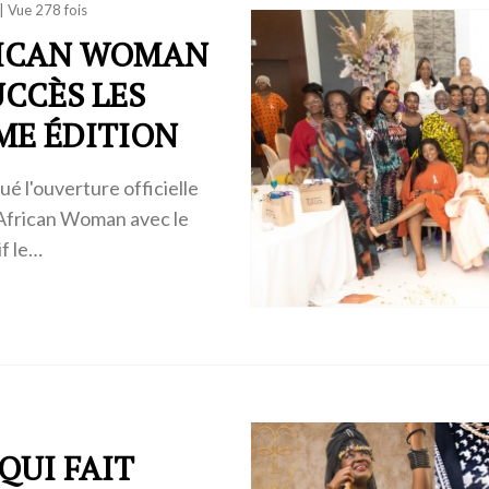
|
Vue 278 fois
RICAN WOMAN
UCCÈS LES
ME ÉDITION
é l'ouverture officielle
African Woman avec le
if le…
QUI FAIT