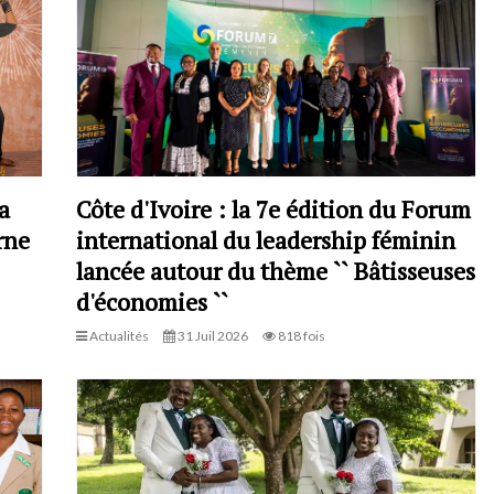
a
Côte d'Ivoire : la 7e édition du Forum
rne
international du leadership féminin
lancée autour du thème `` Bâtisseuses
d'économies ``
Actualités
31 Juil 2026
818 fois