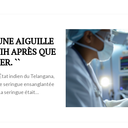
 UNE AIGUILLE
IH APRÈS QUE
R. ``
État indien du Telangana,
e seringue ensanglantée
La seringue était…