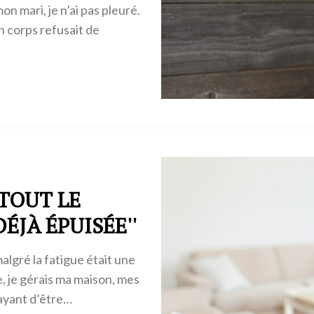
on mari, je n’ai pas pleuré.
n corps refusait de
 TOUT LE
ÉJÀ ÉPUISÉE''
lgré la fatigue était une
e, je gérais ma maison, mes
ayant d’être…