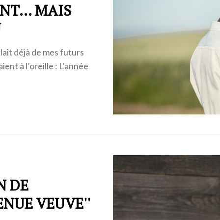
ANT… MAIS
U
lait déjà de mes futurs
ent à l’oreille : L’année
N DE
ENUE VEUVE''