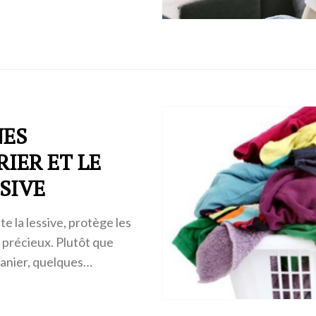
NES
IER ET LE
SIVE
te la lessive, protège les
précieux. Plutôt que
panier, quelques…