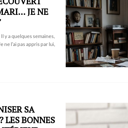
 DÉCOUVERT
MARI… JE NE
'
 Il y a quelques semaines,
ne l'ai pas appris par lui,
ISER SA
? LES BONNES