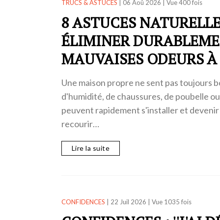
TRUCS & ASTUCES
|
06 Aoû 2026
|
Vue 400 fois
8 ASTUCES NATURELL
ÉLIMINER DURABLEME
MAUVAISES ODEURS À
Une maison propre ne sent pas toujours bo
d'humidité, de chaussures, de poubelle o
peuvent rapidement s'installer et deveni
recourir…
Lire la suite
CONFIDENCES
|
22 Juil 2026
|
Vue 1035 fois