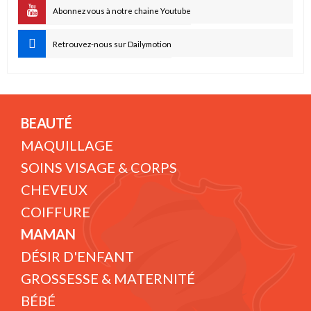
Abonnez vous à notre chaine Youtube
Retrouvez-nous sur Dailymotion
BEAUTÉ
MAQUILLAGE
SOINS VISAGE & CORPS
CHEVEUX
COIFFURE
MAMAN
DÉSIR D'ENFANT
GROSSESSE & MATERNITÉ
BÉBÉ