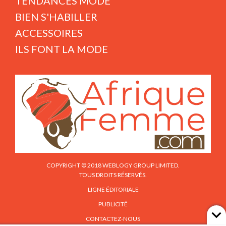
TENDANCES MODE
BIEN S'HABILLER
ACCESSOIRES
ILS FONT LA MODE
COPYRIGHT © 2018 WEBLOGY GROUP LIMITED.
TOUS DROITS RÉSERVÉS.
LIGNE ÉDITORIALE
PUBLICITÉ
CONTACTEZ-NOUS