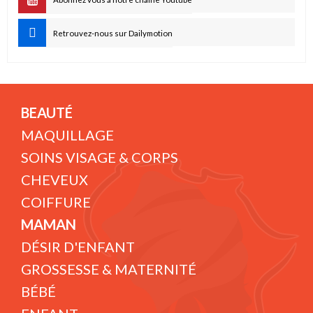
Retrouvez-nous sur Dailymotion
BEAUTÉ
MAQUILLAGE
SOINS VISAGE & CORPS
CHEVEUX
COIFFURE
MAMAN
DÉSIR D'ENFANT
GROSSESSE & MATERNITÉ
BÉBÉ