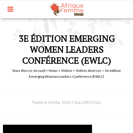
3E ÉDITION EMERGING
WOMEN LEADERS
CONFÉRENCE (EWLC)
Vous êtes ici:
Accueil
>
News
>
Vidéos
>
Vidéos diverses
> 3e édition
Emerging Women Leaders Conférence (EWLC)
Publié le
24 Mar 2022
|
Vue 20953 fois