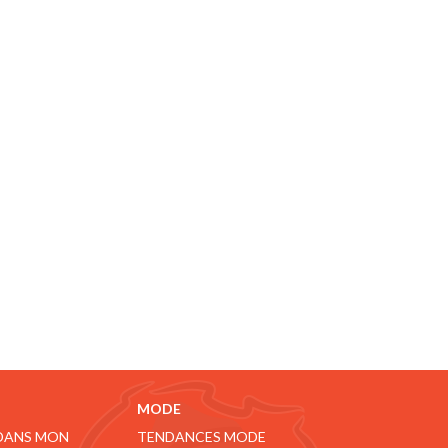
MODE
 DANS MON
TENDANCES MODE