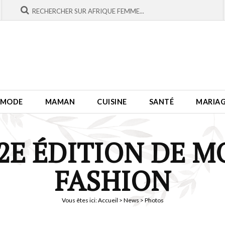
MODE
MAMAN
CUISINE
SANTÉ
MARIA
 2E ÉDITION DE M
FASHION
Vous êtes ici:
Accueil
>
News
> Photos