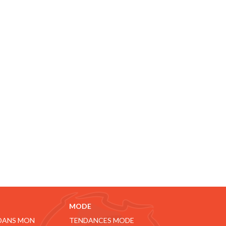
MODE
 DANS MON
TENDANCES MODE