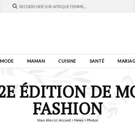
MODE
MAMAN
CUISINE
SANTÉ
MARIA
 2E ÉDITION DE M
FASHION
Vous êtes ici:
Accueil
>
News
> Photos