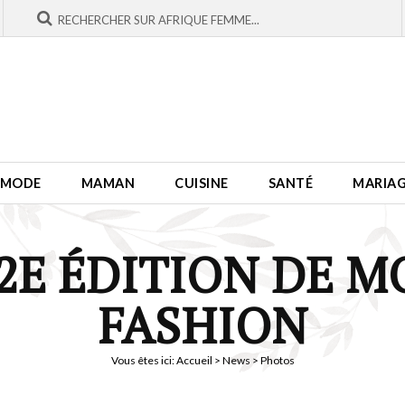
MODE
MAMAN
CUISINE
SANTÉ
MARIA
 2E ÉDITION DE M
FASHION
Vous êtes ici:
Accueil
>
News
> Photos