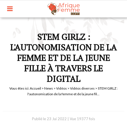
STEM GIRLZ :
L'AUTONOMISATION DE LA
FEMME ET DE LA JEUNE
FILLE À TRAVERS LE
DIGITAL
Vous êtes ici:
Accueil
>
News
>
Vidéos
>
Vidéos diverses
> STEM GIRLZ :
l'autonomisation de la femme et de la jeune fil...
Publié le
23 Jui 2022
|
Vue 19377 fois