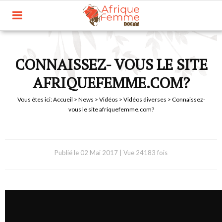
CONNAISSEZ- VOUS LE SITE
AFRIQUEFEMME.COM?
Vous êtes ici:
Accueil
>
News
>
Vidéos
>
Vidéos diverses
> Connaissez-
vous le site afriquefemme.com?
Publié le
02 Mai 2017
|
Vue 24183 fois