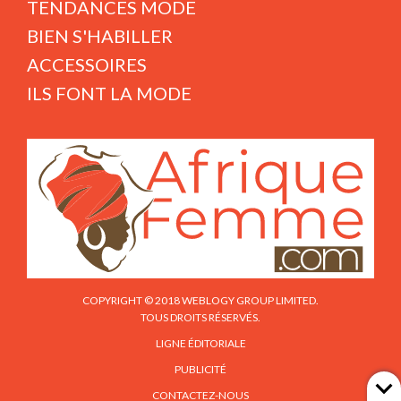
TENDANCES MODE
BIEN S'HABILLER
ACCESSOIRES
ILS FONT LA MODE
COPYRIGHT © 2018 WEBLOGY GROUP LIMITED.
TOUS DROITS RÉSERVÉS.
LIGNE ÉDITORIALE
PUBLICITÉ
CONTACTEZ-NOUS