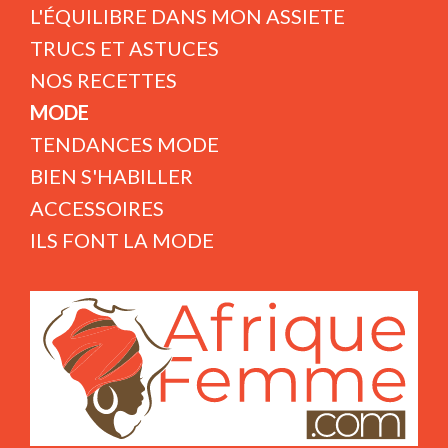
L'ÉQUILIBRE DANS MON ASSIETE
TRUCS ET ASTUCES
NOS RECETTES
MODE
TENDANCES MODE
BIEN S'HABILLER
ACCESSOIRES
ILS FONT LA MODE