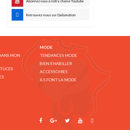
Abonnez vous à notre chaine Youtube
Retrouvez-nous sur Dailymotion
MODE
 DANS MON
TENDANCES MODE
BIEN S'HABILLER
STUCES
ACCESSOIRES
ES
ILS FONT LA MODE