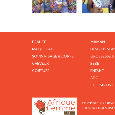
BEAUTÉ
MAMAN
MAQUILLAGE
DÉSIR D'ENFA
SOINS VISAGE & CORPS
GROSSESSE &
CHEVEUX
BÉBÉ
COIFFURE
ENFANT
ADO
CHOISIR UN 
COPYRIGHT © 2018 WE
TOUS DROITS RÉSERVÉ