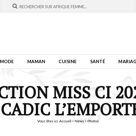
MODE
MAMAN
CUISINE
SANTÉ
MARIA
TION MISS CI 20
CADIC L’EMPORT
Vous êtes ici:
Accueil
>
News
> Photos