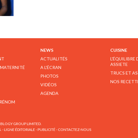
NEWS
CUISINE
NT
ACTUALITÉS
L'ÉQUILIBRE
ASSIETE
 MATERNITÉ
A L'ÉCRAN
TRUCS ET A
PHOTOS
NOS RECETT
VIDÉOS
AGENDA
PRÉNOM
BLOGY GROUP LIMITED.
S.
-
LIGNE ÉDITORIALE
-
PUBLICITÉ
-
CONTACTEZ-NOUS