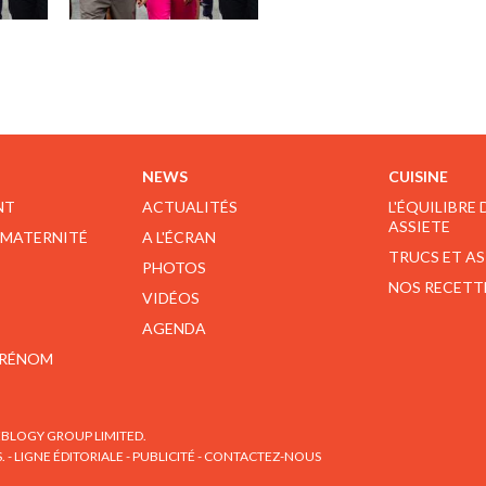
NEWS
CUISINE
NT
ACTUALITÉS
L'ÉQUILIBRE
ASSIETE
 MATERNITÉ
A L'ÉCRAN
TRUCS ET A
PHOTOS
NOS RECETT
VIDÉOS
AGENDA
PRÉNOM
BLOGY GROUP LIMITED.
S.
-
LIGNE ÉDITORIALE
-
PUBLICITÉ
-
CONTACTEZ-NOUS