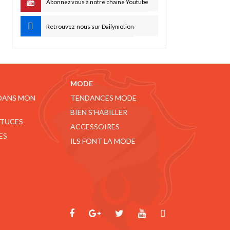
Abonnez vous à notre chaine Youtube
Retrouvez-nous sur Dailymotion
MODE
 DANS MON
TENDANCES MODE
BIEN S'HABILLER
STUCES
ACCESSOIRES
ES
ILS FONT LA MODE