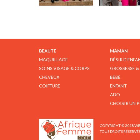
BEAUTÉ
MAMAN
MAQUILLAGE
DÉSIR D'ENFA
SOINS VISAGE & CORPS
GROSSESSE &
CHEVEUX
BÉBÉ
COIFFURE
ENFANT
ADO
CHOISIR UN 
COPYRIGHT © 2018 WE
TOUS DROITS RÉSERVÉ