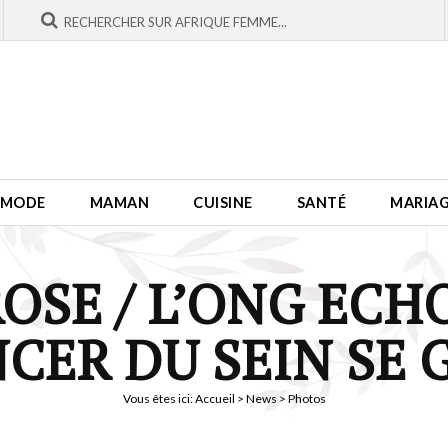
MODE
MAMAN
CUISINE
SANTÉ
MARIA
OSE / L’ONG ECHO
NCER DU SEIN SE G
Vous êtes ici:
Accueil
>
News
> Photos