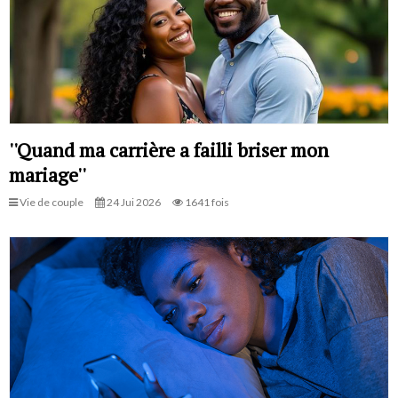
''Quand ma carrière a failli briser mon
mariage''
Vie de couple
24 Jui 2026
1641 fois