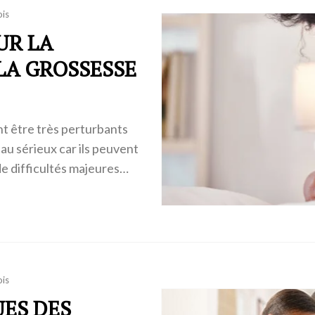
ois
UR LA
LA GROSSESSE
nt être très perturbants
 au sérieux car ils peuvent
e difficultés majeures…
ois
UES DES