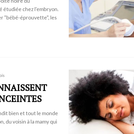
oîte noire du
é étudiée chez l'embryon.
er "bébé-éprouvette", les
ois
ONNAISSENT
ENCEINTES
ndit bien et tout le monde
n, du voisin à la mamy qui