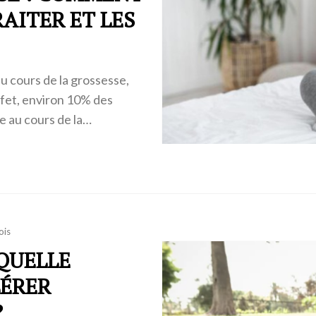
RAITER ET LES
u cours de la grossesse,
effet, environ 10% des
e au cours de la…
ois
 QUELLE
LÉRER
?