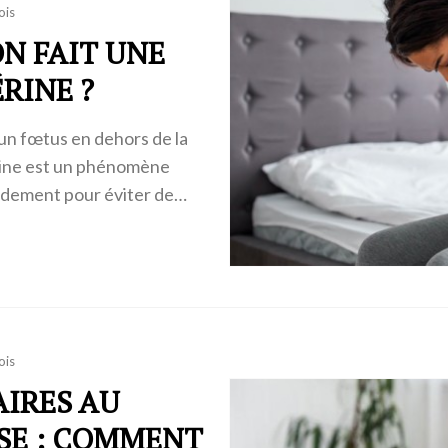
ois
N FAIT UNE
RINE ?
un fœtus en dehors de la
érine est un phénomène
apidement pour éviter de…
ois
AIRES AU
SE : COMMENT