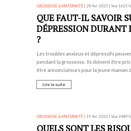
GROSSESSE & MATERNITÉ
|
28 Avr 2023
|
Vue 1625 f
QUE FAUT-IL SAVOIR S
DÉPRESSION DURANT 
?
Les troubles anxieux et dépressifs peuve
pendant la grossesse. Ils doivent être pris
être annonciateurs pour la jeune maman d
Lire la suite
GROSSESSE & MATERNITÉ
|
19 Avr 2023
|
Vue 2489 f
QUELS SONT LES RISQ