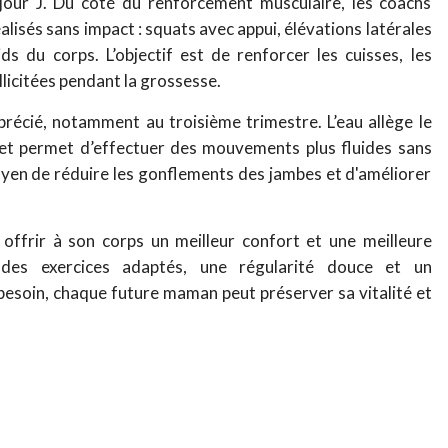
jour J. Du côté du renforcement musculaire, les coachs
réalisés sans impact : squats avec appui, élévations latérales
s du corps. L’objectif est de renforcer les cuisses, les
ollicitées pendant la grossesse.
récié, notamment au troisième trimestre. L’eau allège le
s et permet d’effectuer des mouvements plus fluides sans
moyen de réduire les gonflements des jambes et d'améliorer
 offrir à son corps un meilleur confort et une meilleure
 des exercices adaptés, une régularité douce et un
soin, chaque future maman peut préserver sa vitalité et