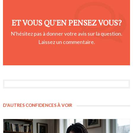
ET VOUS QU'EN PENSEZ VOUS?
N'hésitez pas à donner votre avis sur la question.
Laissez un commentaire.
D'AUTRES CONFIDENCES À VOIR