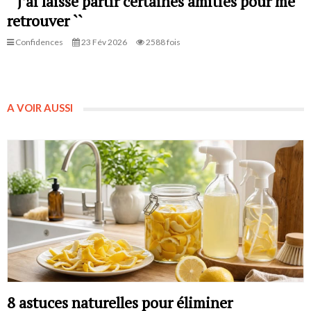
``J’ai laissé partir certaines amitiés pour me
retrouver ``
Confidences
23 Fév 2026
2588 fois
A VOIR AUSSI
8 astuces naturelles pour éliminer