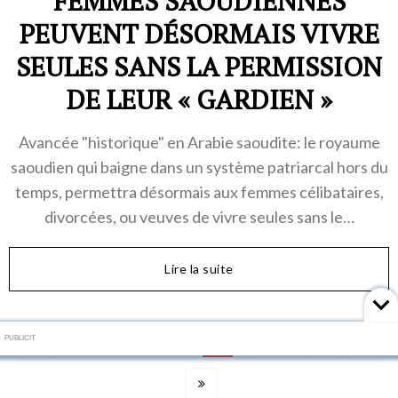
FEMMES SAOUDIENNES
PEUVENT DÉSORMAIS VIVRE
SEULES SANS LA PERMISSION
DE LEUR « GARDIEN »
Avancée "historique" en Arabie saoudite: le royaume
saoudien qui baigne dans un système patriarcal hors du
temps, permettra désormais aux femmes célibataires,
divorcées, ou veuves de vivre seules sans le…
Lire la suite
PUBLICIT
5
2
3
4
6
7
8