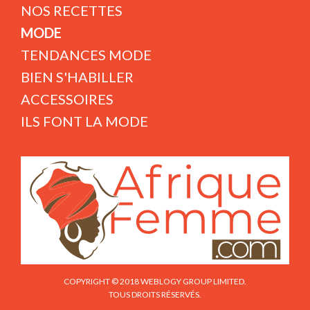
NOS RECETTES
MODE
TENDANCES MODE
BIEN S'HABILLER
ACCESSOIRES
ILS FONT LA MODE
COPYRIGHT © 2018 WEBLOGY GROUP LIMITED.
TOUS DROITS RÉSERVÉS.