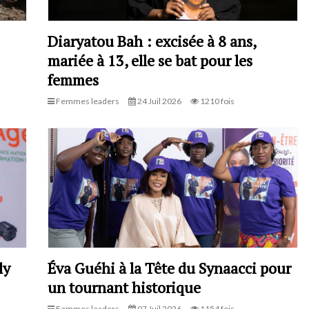
Diaryatou Bah : excisée à 8 ans,
mariée à 13, elle se bat pour les
femmes
Femmes leaders
24 Juil 2026
1210 fois
ly
Éva Guéhi à la Tête du Synaacci pour
un tournant historique
Femmes leaders
07 Juil 2026
1154 fois