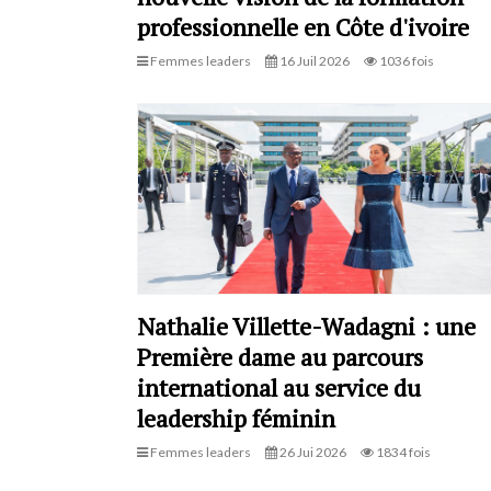
professionnelle en Côte d'ivoire
Femmes leaders
16 Juil 2026
1036 fois
Nathalie Villette-Wadagni : une
Première dame au parcours
international au service du
leadership féminin
Femmes leaders
26 Jui 2026
1834 fois