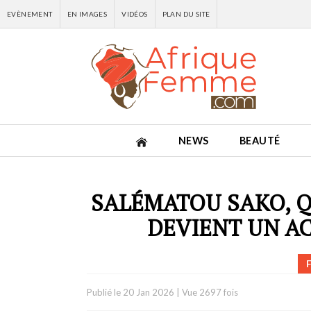
EVÈNEMENT
EN IMAGES
VIDÉOS
PLAN DU SITE
NEWS
BEAUTÉ
SALÉMATOU SAKO, 
DEVIENT UN A
Publié le
20 Jan 2026
|
Vue 2697 fois