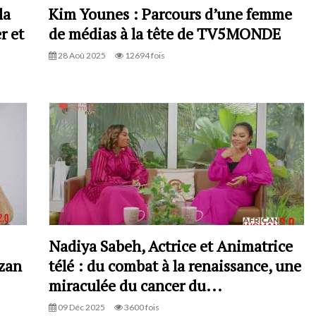
la
Kim Younes : Parcours d’une femme
r et
de médias à la tête de TV5MONDE
28 Aoû 2025
12694 fois
Nadiya Sabeh, Actrice et Animatrice
ezan
télé : du combat à la renaissance, une
miraculée du cancer du...
09 Déc 2025
3600 fois