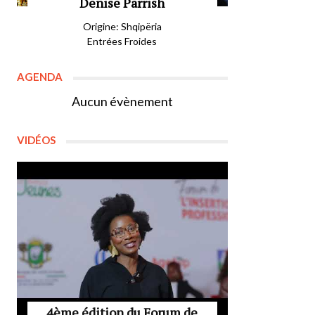
Denise Parrish
Origine: Shqipëria
Entrées Froides
AGENDA
Aucun évènement
VIDÉOS
4ème édition du Forum de