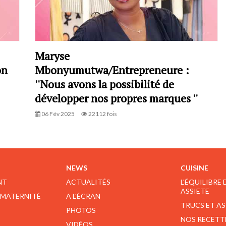
Maryse
on
Mbonyumutwa/Entrepreneure :
''Nous avons la possibilité de
développer nos propres marques ''
06 Fév 2025
22112 fois
NEWS
CUISINE
NT
ACTUALITÉS
L'ÉQUILIBRE
ASSIETE
 MATERNITÉ
A L'ÉCRAN
TRUCS ET A
PHOTOS
NOS RECETT
VIDÉOS