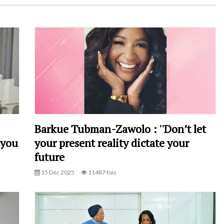
Barkue Tubman-Zawolo : ''Don’t let
 you
your present reality dictate your
future
15 Déc 2025
11487 fois