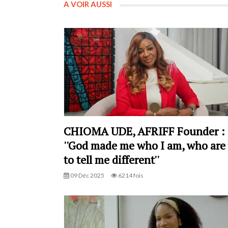
A VOIR AUSSI
CHIOMA UDE, AFRIFF Founder :
''God made me who I am, who are
to tell me different''
09 Déc 2025
6214 fois