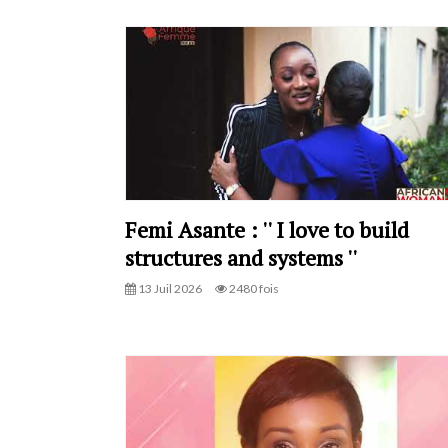
Femi Asante : '' I love to build
structures and systems ''
13 Juil 2026
2480 fois