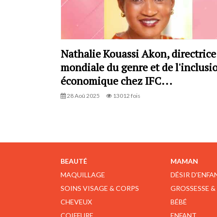
Nathalie Kouassi Akon, directrice
mondiale du genre et de l'inclusi
économique chez IFC...
28 Aoû 2025
13012 fois
BEAUTÉ
MAMAN
MAQUILLAGE
DÉSIR D'ENFA
SOINS VISAGE & CORPS
GROSSESSE &
CHEVEUX
BÉBÉ
COIFFURE
ENFANT