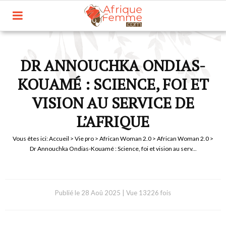
DR ANNOUCHKA ONDIAS-
KOUAMÉ : SCIENCE, FOI ET
VISION AU SERVICE DE
L’AFRIQUE
Vous êtes ici:
Accueil
>
Vie pro
>
African Woman 2.0
>
African Woman 2.0
>
Dr Annouchka Ondias-Kouamé : Science, foi et vision au serv...
Publié le
28 Aoû 2025
|
Vue 13226 fois