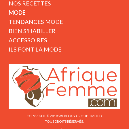
NOS RECETTES
MODE
TENDANCES MODE
BIEN S'HABILLER
ACCESSOIRES
ILS FONT LA MODE
COPYRIGHT © 2018 WEBLOGY GROUP LIMITED.
TOUS DROITS RÉSERVÉS.