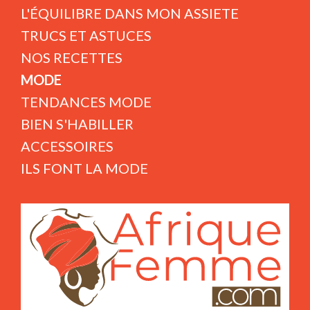
L'ÉQUILIBRE DANS MON ASSIETE
TRUCS ET ASTUCES
NOS RECETTES
MODE
TENDANCES MODE
BIEN S'HABILLER
ACCESSOIRES
ILS FONT LA MODE