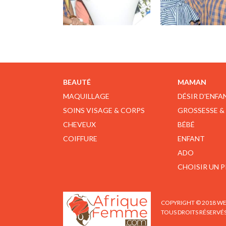
BEAUTÉ
MAMAN
MAQUILLAGE
DÉSIR D'ENFA
SOINS VISAGE & CORPS
GROSSESSE &
CHEVEUX
BÉBÉ
COIFFURE
ENFANT
ADO
CHOISIR UN 
COPYRIGHT © 2018 WE
TOUS DROITS RÉSERVÉ