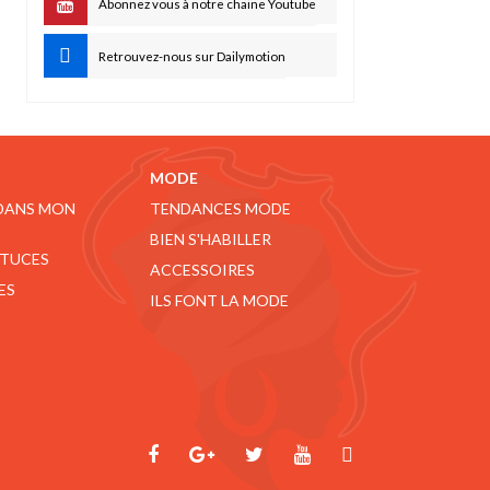
Abonnez vous à notre chaine Youtube
Retrouvez-nous sur Dailymotion
MODE
 DANS MON
TENDANCES MODE
BIEN S'HABILLER
STUCES
ACCESSOIRES
ES
ILS FONT LA MODE