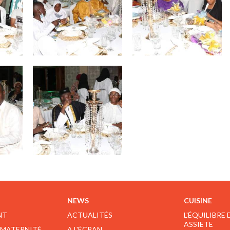
NEWS
CUISINE
NT
ACTUALITÉS
L'ÉQUILIBRE
ASSIETE
 MATERNITÉ
A L'ÉCRAN