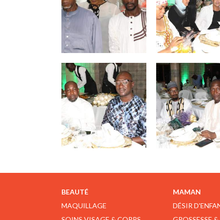
BEAUTÉ
MAMAN
MAQUILLAGE
DÉSIR D'ENFA
SOINS VISAGE & CORPS
GROSSESSE &