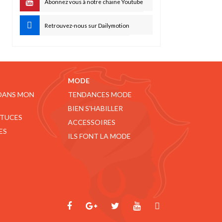
Abonnez vous à notre chaine Youtube
Retrouvez-nous sur Dailymotion
MODE
 DANS MON
TENDANCES MODE
BIEN S'HABILLER
STUCES
ACCESSOIRES
ES
ILS FONT LA MODE