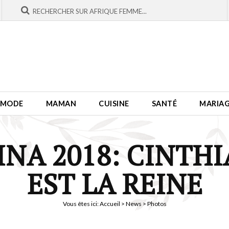
MODE
MAMAN
CUISINE
SANTÉ
MARIA
INA 2018: CINTH
EST LA REINE
Vous êtes ici:
Accueil
>
News
> Photos