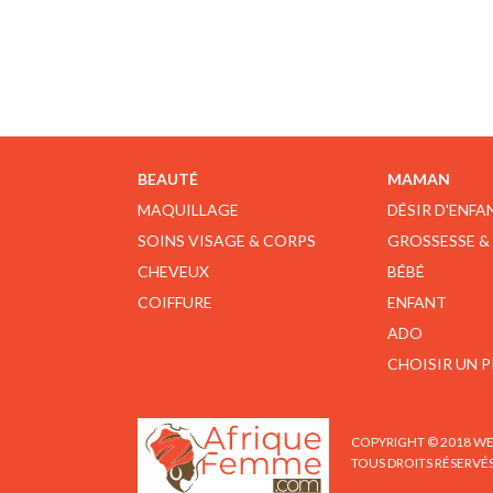
BEAUTÉ
MAMAN
MAQUILLAGE
DÉSIR D'ENFA
SOINS VISAGE & CORPS
GROSSESSE &
CHEVEUX
BÉBÉ
COIFFURE
ENFANT
ADO
CHOISIR UN 
COPYRIGHT © 2018 WE
TOUS DROITS RÉSERVÉ