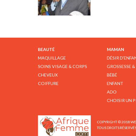
BEAUTÉ
MAMAN
MAQUILLAGE
DÉSIR D'ENFA
SOINS VISAGE & CORPS
GROSSESSE &
CHEVEUX
BÉBÉ
COIFFURE
ENFANT
ADO
CHOISIR UN 
COPYRIGHT © 2018 WE
TOUS DROITS RÉSERVÉ