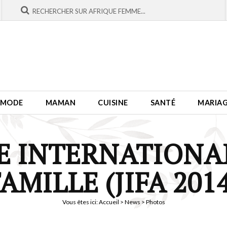
MODE
MAMAN
CUISINE
SANTÉ
MARIA
E INTERNATIONAL
AMILLE (JIFA 201
Vous êtes ici:
Accueil
>
News
> Photos