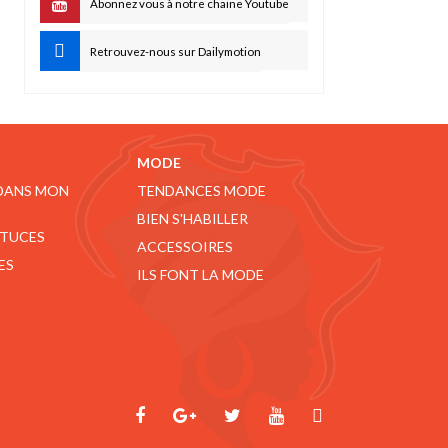
Abonnez vous à notre chaine Youtube
Retrouvez-nous sur Dailymotion
MODE
 DANS MON
TENDANCES MODE
BIEN S'HABILLER
STUCES
ACCESSOIRES
ES
ILS FONT LA MODE