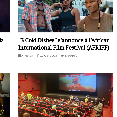
la
''3 Cold Dishes'' s’annonce à l’African
International Film Festival (AFRIFF)
A l'écran
15 Oct 2025
6799 fois