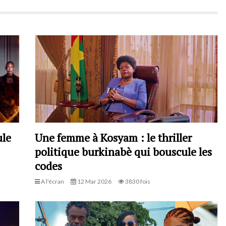
ule
Une femme à Kosyam : le thriller
politique burkinabè qui bouscule les
codes
A l'écran
12 Mar 2026
3830 fois