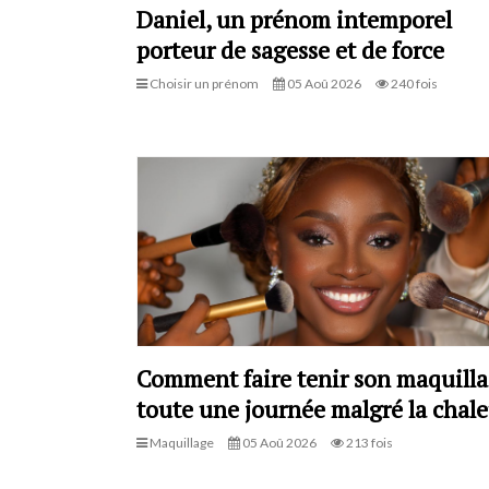
Daniel, un prénom intemporel
porteur de sagesse et de force
Choisir un prénom
05 Aoû 2026
240 fois
Comment faire tenir son maquill
toute une journée malgré la chale
Maquillage
05 Aoû 2026
213 fois