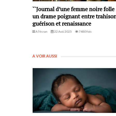
``Journal d’une femme noire folle `
un drame poignant entre trahison
guérison et renaissance
A l'écran
22 Aoû 2025
7480 fois
A VOIR AUSSI