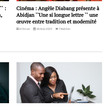
` :
Cinéma : Angèle Diabang présente à
,
Abidjan ``Une si longue lettre `` une
œuvre entre tradition et modernité
A l'écran
18 Aoû 2025
7466 fois