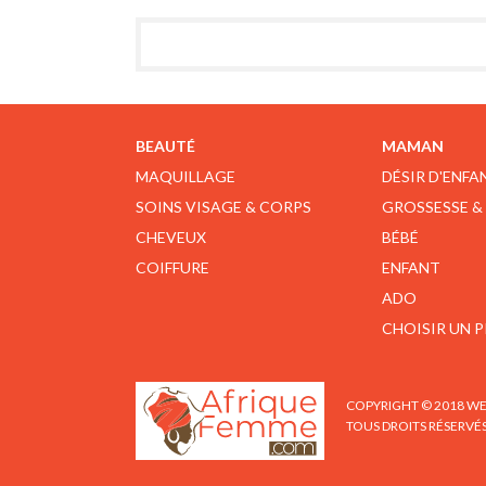
BEAUTÉ
MAMAN
MAQUILLAGE
DÉSIR D'ENFA
SOINS VISAGE & CORPS
GROSSESSE &
CHEVEUX
BÉBÉ
COIFFURE
ENFANT
ADO
CHOISIR UN 
COPYRIGHT © 2018 WE
TOUS DROITS RÉSERVÉ