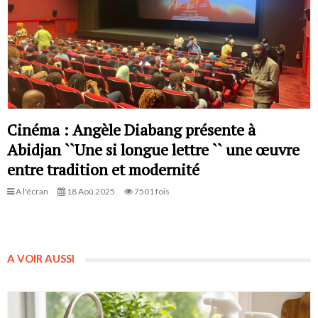
Cinéma : Angèle Diabang présente à
Abidjan ``Une si longue lettre `` une œuvre
entre tradition et modernité
A l'écran
18 Aoû 2025
7501 fois
A VOIR AUSSI