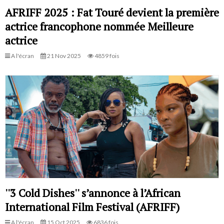
AFRIFF 2025 : Fat Touré devient la première
actrice francophone nommée Meilleure
actrice
A l'écran
21 Nov 2025
4859 fois
''3 Cold Dishes'' s’annonce à l’African
International Film Festival (AFRIFF)
A l'écran
15 Oct 2025
6836 fois