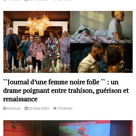
``Journal d’une femme noire folle `` : un
drame poignant entre trahison, guérison et
renaissance
A l'écran
22 Aoû 2025
7516 fois