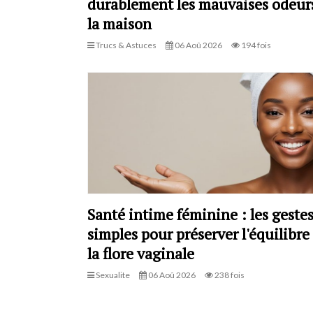
durablement les mauvaises odeur
la maison
Trucs & Astuces
06 Aoû 2026
194 fois
Santé intime féminine : les geste
simples pour préserver l'équilibre
la flore vaginale
Sexualite
06 Aoû 2026
238 fois