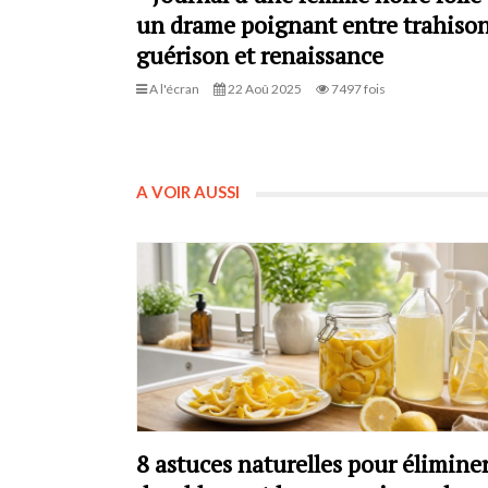
un drame poignant entre trahison
guérison et renaissance
A l'écran
22 Aoû 2025
7497 fois
A VOIR AUSSI
8 astuces naturelles pour élimine