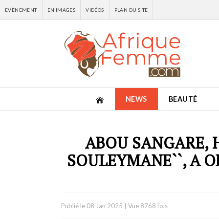
EVÈNEMENT
EN IMAGES
VIDÉOS
PLAN DU SITE
NEWS
BEAUTÉ
ABOU SANGARE, H
SOULEYMANE``, A O
Publié le
08 Jan 2025
|
Vue 8768 fois