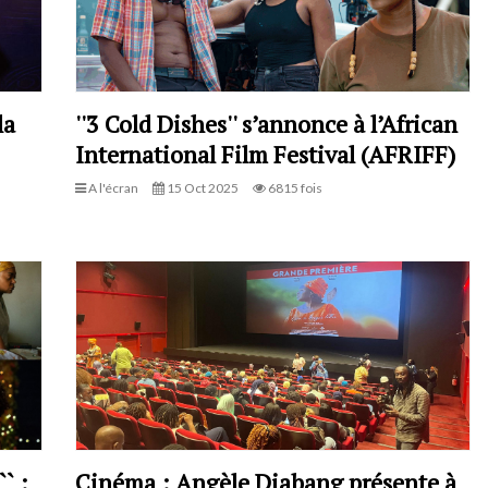
la
''3 Cold Dishes'' s’annonce à l’African
International Film Festival (AFRIFF)
A l'écran
15 Oct 2025
6815 fois
` :
Cinéma : Angèle Diabang présente à