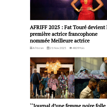
AFRIFF 2025 : Fat Touré devient 
première actrice francophone
nommée Meilleure actrice
A l'écran
21 Nov 2025
4839 fois
``Journal d’une femme noire folle `