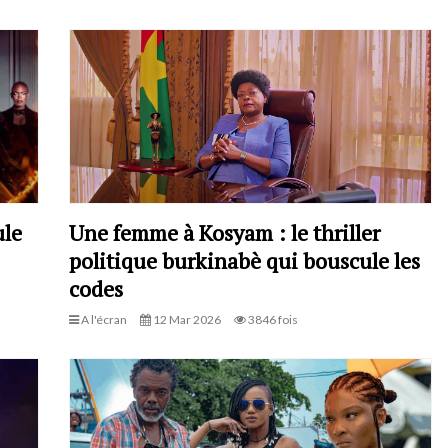
ule
Une femme à Kosyam : le thriller
politique burkinabè qui bouscule les
codes
A l'écran
12 Mar 2026
3846 fois