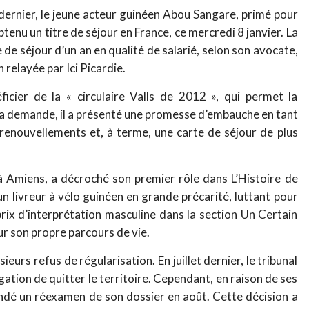
ernier, le jeune acteur guinéen Abou Sangare, primé pour
tenu un titre de séjour en France, ce mercredi 8 janvier. La
e de séjour d’un an en qualité de salarié, selon son avocate,
relayée par Ici Picardie.
cier de la « circulaire Valls de 2012 », qui permet la
 sa demande, il a présenté une promesse d’embauche en tant
renouvellements et, à terme, une carte de séjour de plus
à Amiens, a décroché son premier rôle dans L’Histoire de
un livreur à vélo guinéen en grande précarité, luttant pour
le prix d’interprétation masculine dans la section Un Certain
sur son propre parcours de vie.
ieurs refus de régularisation. En juillet dernier, le tribunal
gation de quitter le territoire. Cependant, en raison de ses
andé un réexamen de son dossier en août. Cette décision a