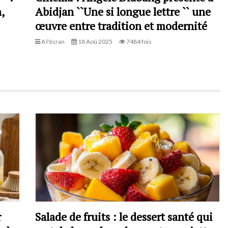
,
Abidjan ``Une si longue lettre `` une
œuvre entre tradition et modernité
A l'écran
18 Aoû 2025
7484 fois
r
Salade de fruits : le dessert santé qui