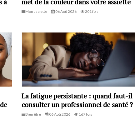
s à
met de la couleur dans votre assiette
Mon assiette
06 Aoû 2026
201 fois
s
La fatigue persistante : quand faut-il
 de
consulter un professionnel de santé ?
Bien être
06 Aoû 2026
167 fois