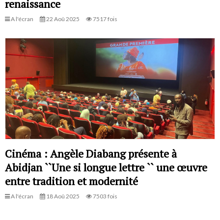
renaissance
A l'écran
22 Aoû 2025
7517 fois
Cinéma : Angèle Diabang présente à
Abidjan ``Une si longue lettre `` une œuvre
entre tradition et modernité
A l'écran
18 Aoû 2025
7503 fois