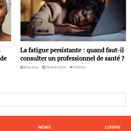
s
La fatigue persistante : quand faut-il
 de
consulter un professionnel de santé ?
Bien être
06 Aoû 2026
200 fois
NEWS
CUISINE