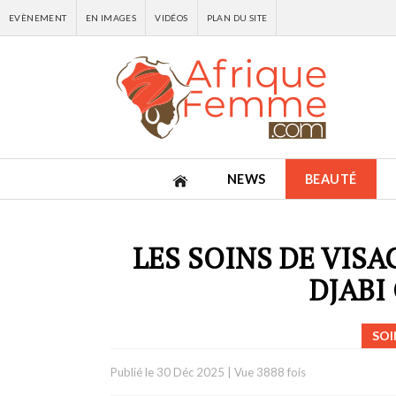
EVÈNEMENT
EN IMAGES
VIDÉOS
PLAN DU SITE
NEWS
BEAUTÉ
LES SOINS DE VISA
DJABI
SOI
Publié le
30 Déc 2025
|
Vue 3888 fois