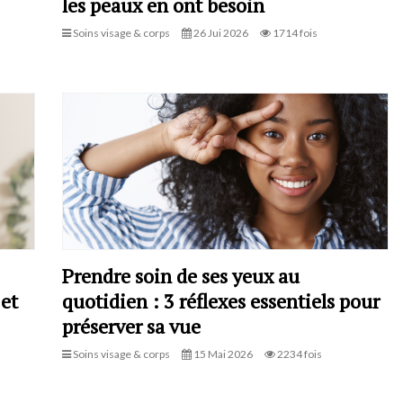
les peaux en ont besoin
Soins visage & corps
26 Jui 2026
1714 fois
Prendre soin de ses yeux au
 et
quotidien : 3 réflexes essentiels pour
préserver sa vue
Soins visage & corps
15 Mai 2026
2234 fois