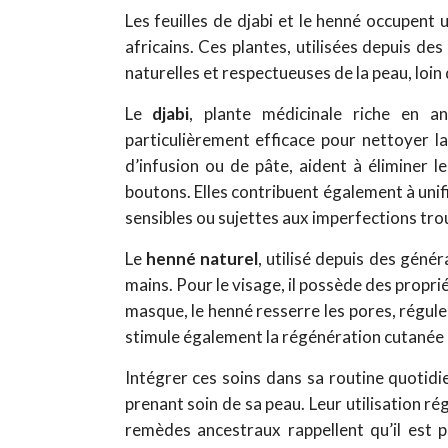
Les feuilles de djabi et le henné occupent 
africains. Ces plantes, utilisées depuis de
naturelles et respectueuses de la peau, loin
Le
djabi
, plante médicinale riche en an
particulièrement efficace pour nettoyer l
d’infusion ou de pâte, aident à éliminer le
boutons. Elles contribuent également à unifi
sensibles ou sujettes aux imperfections trouv
Le
henné naturel
, utilisé depuis des géné
mains. Pour le visage, il possède des propri
masque, le henné resserre les pores, régule 
stimule également la régénération cutanée e
Intégrer ces soins dans sa routine quotid
prenant soin de sa peau. Leur utilisation ré
remèdes ancestraux rappellent qu’il est p