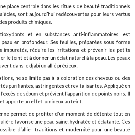
une place centrale dans les rituels de beauté traditionnels
s siècles, sont aujourd’hui redécouvertes pour leurs vertus
 des produits chimiques.
tioxydants et en substances anti-inflammatoires, est
a peau en profondeur. Ses feuilles, préparées sous forme
s impuretés, réduire les irritations et prévenir les petits
er le teint et à donner un éclat naturel à la peau. Les peaux
ent dans le djabi un allié précieux.
rations, ne se limite pas à la coloration des cheveux ou des
étés purifiantes, astringentes et revitalisantes. Appliqué en
l’excès de sébum et prévient l’apparition de points noirs. Il
t apporte un effet lumineux au teint.
ienne permet de profiter d’un moment de détente tout en
gulière favorise une peau saine, hydratée et éclatante. Ces
ossible d’allier traditions et modernité pour une beauté