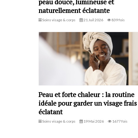
peau douce, lumineuse et
naturellement éclatante
Soins visage & corps
21 Juil 2026
839 fois
Peau et forte chaleur : la routine
idéale pour garder un visage frais
éclatant
Soins visage & corps
19 Mai 2026
1677 fois