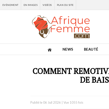
EVÈNEMENT
EN IMAGES
VIDÉOS
PLAN DU SITE
NEWS
BEAUTÉ
COMMENT REMOTIVE
DE BAI
Publié le
06 Juil 2026
|
Vue 1055 fois