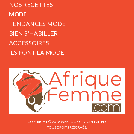
NOS RECETTES
MODE
TENDANCES MODE
BIEN S'HABILLER
ACCESSOIRES
ILS FONT LA MODE
COPYRIGHT © 2018 WEBLOGY GROUP LIMITED.
TOUS DROITS RÉSERVÉS.