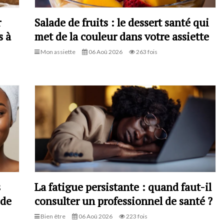
r
Salade de fruits : le dessert santé qui
s à
met de la couleur dans votre assiette
Mon assiette
06 Aoû 2026
263 fois
s
La fatigue persistante : quand faut-il
 de
consulter un professionnel de santé ?
Bien être
06 Aoû 2026
223 fois