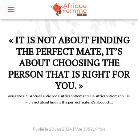
« IT IS NOT ABOUT FINDING
THE PERFECT MATE, IT’S
ABOUT CHOOSING THE
PERSON THAT IS RIGHT FOR
YOU. »
Vous êtes ici:
Accueil
>
Vie pro
>
African Woman 2.0
>
African Woman 2.0
>
« It is not about finding the perfect mate, it’s about ch...
Publié le
20 Jan 2024
|
Vue 385219 fois