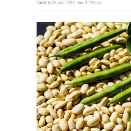
Publié le
05 Aoû 2025
|
Vue 3478 fois