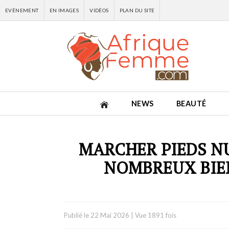
EVÈNEMENT
EN IMAGES
VIDÉOS
PLAN DU SITE
NEWS
BEAUTÉ
MARCHER PIEDS NU
NOMBREUX BIEN
Publié le
22 Mai 2026
|
Vue 1891 fois