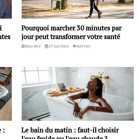
i
Pourquoi marcher 30 minutes par
ntes
jour peut transformer votre santé
Bien être
27 Juil 2026
823 fois
 :
Le bain du matin : faut-il choisir
l'eau froide ou l'eau chaude ?