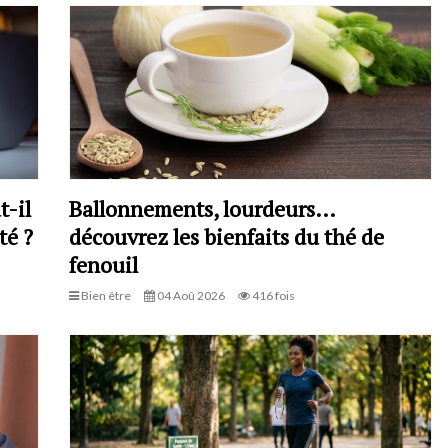
t-il
Ballonnements, lourdeurs…
té ?
découvrez les bienfaits du thé de
fenouil
Bien être
04 Aoû 2026
416 fois