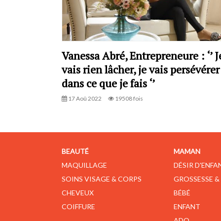
Vanessa Abré, Entrepreneure : ‘’ J
vais rien lâcher, je vais persévérer
dans ce que je fais ‘’
17 Aoû 2022
19508 fois
BEAUTÉ
MAMAN
MAQUILLAGE
DÉSIR D'ENFA
SOINS VISAGE & CORPS
GROSSESSE &
CHEVEUX
BÉBÉ
COIFFURE
ENFANT
ADO