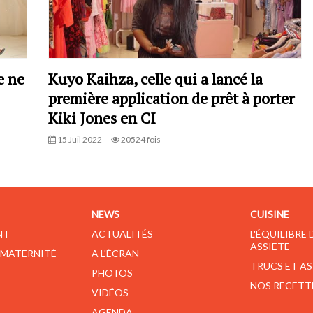
e ne
Kuyo Kaihza, celle qui a lancé la
première application de prêt à porter
Kiki Jones en CI
15 Juil 2022
20524 fois
NEWS
CUISINE
NT
ACTUALITÉS
L'ÉQUILIBRE
ASSIETE
 MATERNITÉ
A L'ÉCRAN
TRUCS ET A
PHOTOS
NOS RECETT
VIDÉOS
AGENDA