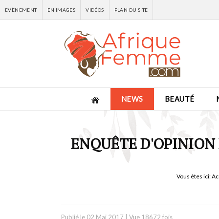
EVÈNEMENT
EN IMAGES
VIDÉOS
PLAN DU SITE
NEWS
BEAUTÉ
ENQUÊTE D'OPINION 
Vous êtes ici:
Ac
Publié le
02 Mai 2017
|
Vue 18672 fois