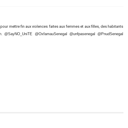
our mettre fin aux violences faites aux femmes et aux filles, des habitants
on.
@SayNO_UniTE @OxfamauSenegal @unfpasenegal @PnudSenegal