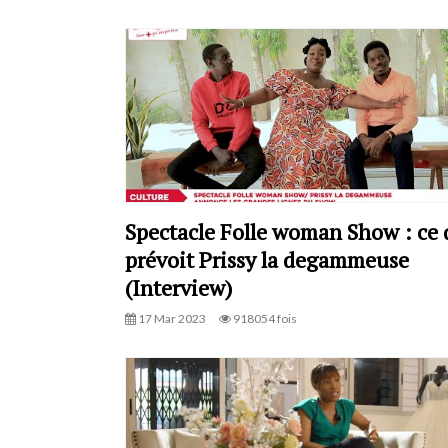
Spectacle Folle woman Show : ce
prévoit Prissy la degammeuse
(Interview)
17 Mar 2023
918054 fois