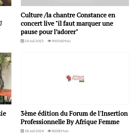
Culture /la chantre Constance en
U
concert live "il faut marquer une
pause pour l’adorer"
24 Juil 2023
903560 fois
ie
3ème édition du Forum de l'Insertion
Professionnelle By Afrique Femme
18 Juil 2024
80383 fois