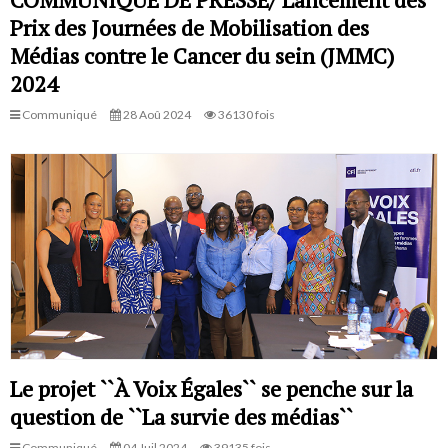
Prix des Journées de Mobilisation des
Médias contre le Cancer du sein (JMMC)
2024
Communiqué
28 Aoû 2024
36130 fois
Le projet ``À Voix Égales`` se penche sur la
question de ``La survie des médias``
Communiqué
04 Juil 2024
39135 fois