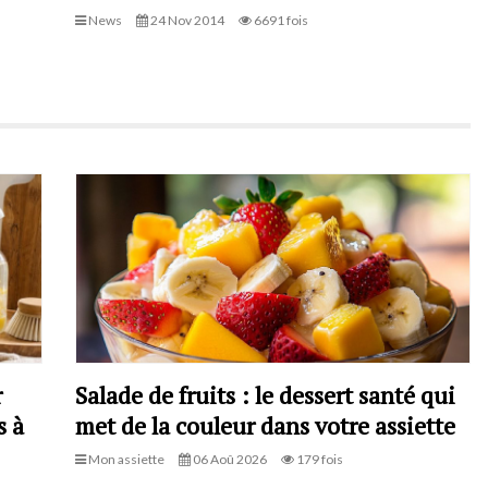
News
24 Nov 2014
6691 fois
r
Salade de fruits : le dessert santé qui
s à
met de la couleur dans votre assiette
Mon assiette
06 Aoû 2026
179 fois