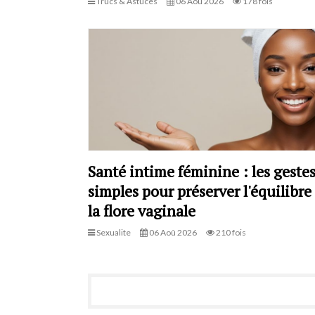
Trucs & Astuces
06 Aoû 2026
178 fois
Santé intime féminine : les geste
simples pour préserver l'équilibre
la flore vaginale
Sexualite
06 Aoû 2026
210 fois