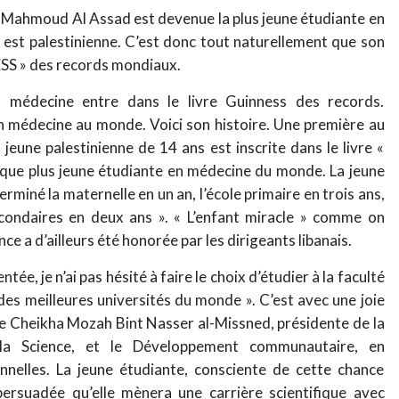
l Mahmoud Al Assad est devenue la plus jeune étudiante en
e est palestinienne. C’est donc tout naturellement que son
NESS » des records mondiaux.
en médecine entre dans le livre Guinness des records.
 en médecine au monde. Voici son histoire. Une première au
eune palestinienne de 14 ans est inscrite dans le livre «
que plus jeune étudiante en médecine du monde. La jeune
 terminé la maternelle en un an, l’école primaire en trois ans,
condaires en deux ans ». « L’enfant miracle » comme on
ence a d’ailleurs été honorée par les dirigeants libanais.
entée, je n’ai pas hésité à faire le choix d’étudier à la faculté
des meilleures universités du monde ». C’est avec une joie
de Cheikha Mozah Bint Nasser al-Missned, présidente de la
 la Science, et le Développement communautaire, en
nnelles. La jeune étudiante, consciente de cette chance
persuadée qu’elle mènera une carrière scientifique avec