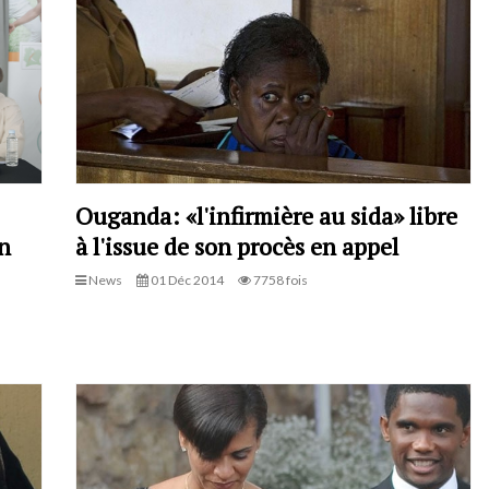
Ouganda: «l'infirmière au sida» libre
n
à l'issue de son procès en appel
News
01 Déc 2014
7758 fois