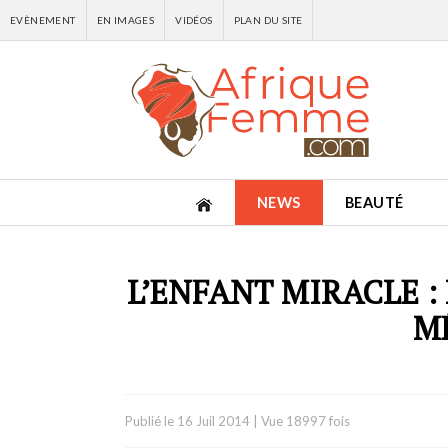
EVÈNEMENT
EN IMAGES
VIDÉOS
PLAN DU SITE
NEWS
BEAUTÉ
L’ENFANT MIRACLE :
M
Publié le
16 Juil 2014
|
Vue 18997 fois