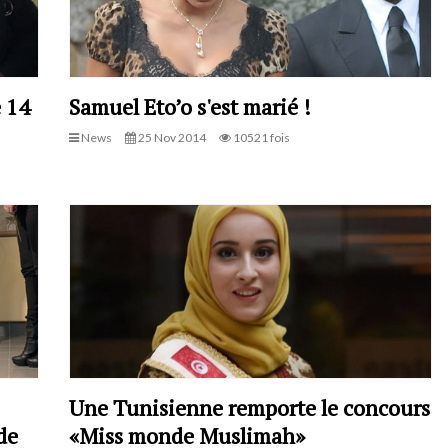
e 14
Samuel Eto’o s'est marié !
News
25 Nov 2014
10521 fois
Une Tunisienne remporte le concours
de
«Miss monde Muslimah»