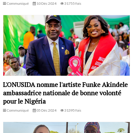
Communiqué
10 Déc 2024
31755 fois
L'ONUSIDA nomme l'artiste Funke Akindele
ambassadrice nationale de bonne volonté
pour le Nigéria
Communiqué
05 Déc 2024
31395 fois