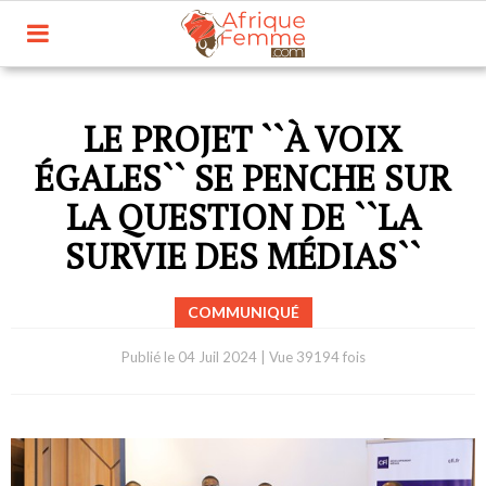
LE PROJET ``À VOIX
ÉGALES`` SE PENCHE SUR
LA QUESTION DE ``LA
SURVIE DES MÉDIAS``
COMMUNIQUÉ
Publié le
04 Juil 2024
|
Vue 39194 fois