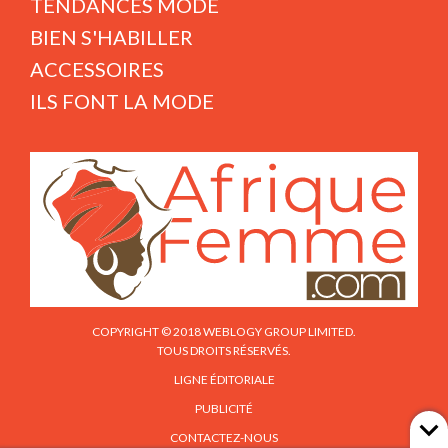
TENDANCES MODE
BIEN S'HABILLER
ACCESSOIRES
ILS FONT LA MODE
COPYRIGHT © 2018 WEBLOGY GROUP LIMITED.
TOUS DROITS RÉSERVÉS.
LIGNE ÉDITORIALE
PUBLICITÉ
CONTACTEZ-NOUS