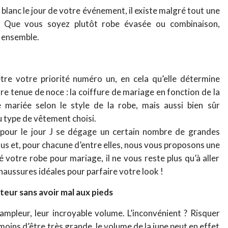
e blanc le jour de votre événement, il existe malgré tout une
. Que vous soyez plutôt robe évasée ou combinaison,
e ensemble.
tre votre priorité numéro un, en cela qu’elle détermine
re tenue de noce : la coiffure de mariage en fonction de la
 mariée selon le style de la robe, mais aussi bien sûr
u type de vêtement choisi.
 pour le jour J se dégage un certain nombre de grandes
us et, pour chacune d’entre elles, nous vous proposons une
é votre robe pour mariage, il ne vous reste plus qu’à aller
haussures idéales pour parfaire votre look !
teur sans avoir mal aux pieds
ampleur, leur incroyable volume. L’inconvénient ? Risquer
moins d’être très grande, le volume de la jupe peut en effet