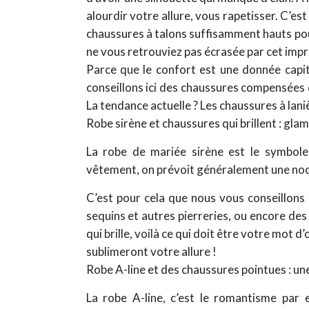
alourdir votre allure, vous rapetisser. C’est
chaussures à talons suffisamment hauts pou
ne vous retrouviez pas écrasée par cet imp
Parce que le confort est une donnée capit
conseillons ici des chaussures compensées 
La tendance actuelle ? Les chaussures à lan
Robe sirène et chaussures qui brillent : glam
La robe de mariée sirène est le symbole
vêtement, on prévoit généralement une noce 
C’est pour cela que nous vous conseillons 
sequins et autres pierreries, ou encore des
qui brille, voilà ce qui doit être votre mot
sublimeront votre allure !
Robe A-line et des chaussures pointues : un
La robe A-line, c’est le romantisme par e