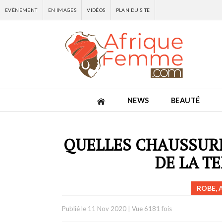
EVÈNEMENT
EN IMAGES
VIDÉOS
PLAN DU SITE
NEWS
BEAUTÉ
QUELLES CHAUSSURE
DE LA TE
ROBE, 
Publié le
11 Nov 2020
|
Vue 6181 fois