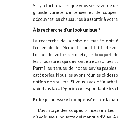
S’il y a fort à parier que vous serez vêtue d
grande variété de tenues et de coupes
découvrez les chaussures à assortir à votr
À la recherche d'un look unique ?
La recherche de la robe de mariée doit ê
l’ensemble des éléments constitutifs de vot
forme de votre décolleté, le bouquet de
les chaussures qui devront être assorties a
Parmi les tenues de noces envisageables
catégories. Nous les avons réunies ci-desso
option de souliers. Si vous avez déjà achet
voir dans la catégorie correspondante les c
Robe princesse et compensées : de la hau
L’avantage des coupes princesse ? Leur 
d’avoir une silhouette qui manque d’élan. À 